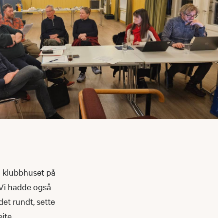
å klubbhuset på
 Vi hadde også
et rundt, sette
ite.