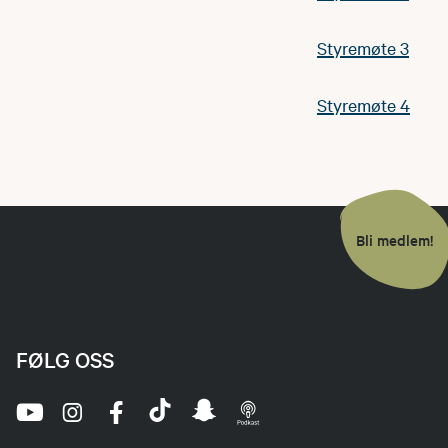
Styremøte 3
Styremøte 4
Bli medlem!
FØLG OSS