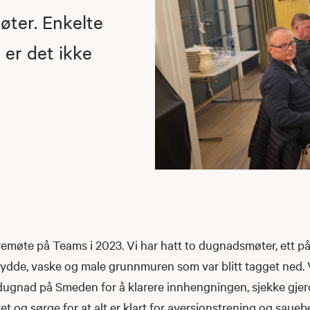
øter. Enkelte
 er det ikke
yremøte på Teams i 2023. Vi har hatt to dugnadsmøter, ett p
 rydde, vaske og male grunnmuren som var blitt tagget ned.
 dugnad på Smeden for å klarere innhengningen, sjekke gjerd
et og sørge for at alt er klart for aversjonstrening og sauebe