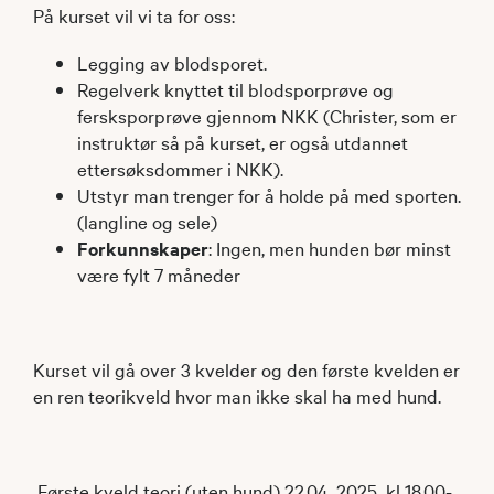
På kurset vil vi ta for oss:
Legging av blodsporet.
Regelverk knyttet til blodsporprøve og
fersksporprøve gjennom NKK (Christer, som er
instruktør så på kurset, er også utdannet
ettersøksdommer i NKK).
Utstyr man trenger for å holde på med sporten.
(langline og sele)
Forkunnskaper
: Ingen, men hunden bør minst
være fylt 7 måneder
Kurset vil gå over 3 kvelder og den første kvelden er
en ren teorikveld hvor man ikke skal ha med hund.
Første kveld teori (uten hund) 22.04. 2025 kl 18.00-