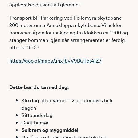
opplevelse du sent vil glemme!
Transport bil: Parkering ved Fellemyra skytebane
300 meter unna Annekloppa skytebane. Vi holder
bomveien åpen for innkjøring fra klokken ca 10.00 og
stenger bommen igjen når arrangementet er ferdig
etter kl 16.00.
https://goo.gl/maps/ahx1bvV9BQTet4fZ7
Dette bør du ta med deg:
Kle deg etter været – vi er utendørs hele
dagen
Sitteunderlag
Godt humør
Solkrem og myggmiddel
Du får enkel lunsj, men ta med ekstra