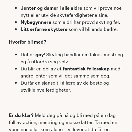
Jenter og damer i alle aldre
som vil prøve noe
nytt eller utvikle skyteferdighetene sine.
Nybegynnere
som aldri har prøvd skyting før.
Litt erfarne skyttere
som vil bli enda bedre.
Hvorfor bli med?
Det er
gøy
! Skyting handler om fokus, mestring
og å utfordre seg selv.
Du blir en del av et
fantastisk fellesskap
med
andre jenter som vil det samme som deg.
Du får en sjanse til å lære av de beste og
utvikle nye ferdigheter.
Er du klar?
Meld deg på nå og bli med på en dag
full av action, mestring og masse latter. Ta med en
venninne eller kom alene – vi lover at du får en