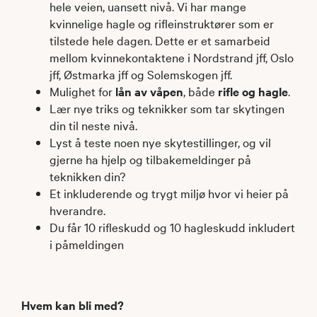
hele veien, uansett nivå. Vi har mange
kvinnelige hagle og rifleinstruktører som er
tilstede hele dagen. Dette er et samarbeid
mellom kvinnekontaktene i Nordstrand jff, Oslo
jff, Østmarka jff og Solemskogen jff.
Mulighet for
lån av våpen
, både
rifle og hagle
.
Lær nye triks og teknikker som tar skytingen
din til neste nivå.
Lyst å teste noen nye skytestillinger, og vil
gjerne ha hjelp og tilbakemeldinger på
teknikken din?
Et inkluderende og trygt miljø hvor vi heier på
hverandre.
Du får 10 rifleskudd og 10 hagleskudd inkludert
i påmeldingen
Hvem kan bli med?