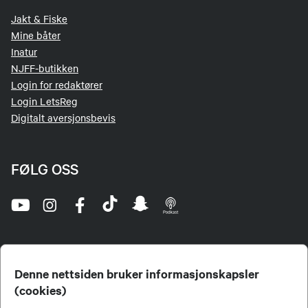
Jakt & Fiske
Mine båter
Inatur
NJFF-butikken
Login for redaktører
Login LetsReg
Digitalt aversjonsbevis
FØLG OSS
Denne nettsiden bruker informasjonskapsler
(cookies)
Norges Jeger- og Fiskerforbund (NJFF) er landets eneste landsdekkende organisasjon for