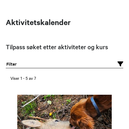
Aktivitetskalender
Tilpass søket etter aktiviteter og kurs
Filter
Viser
1
-
5
av
7