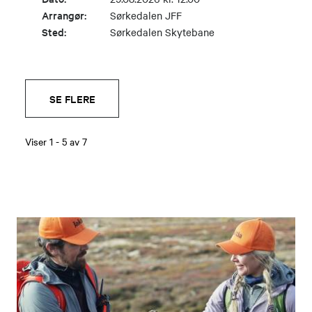
Arrangør:
Sørkedalen JFF
Sted:
Sørkedalen Skytebane
SE FLERE
Viser
1
-
5
av
7