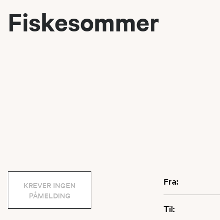
Fiskesommer
Fra:
KREVER INGEN
PÅMELDING
Til: