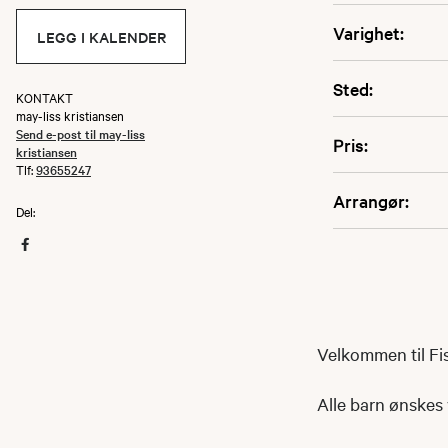
Varighet:
LEGG I KALENDER
Sted:
KONTAKT
may-liss kristiansen
Send e-post til may-liss
Pris:
kristiansen
Tlf:
93655247
Arrangør:
Del:
Velkommen til F
Alle barn ønskes 