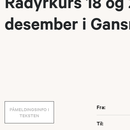
Rådyrkurs 18 og
desember i Gans
Fra:
PÅMELDINGSINFO I
TEKSTEN
Til: