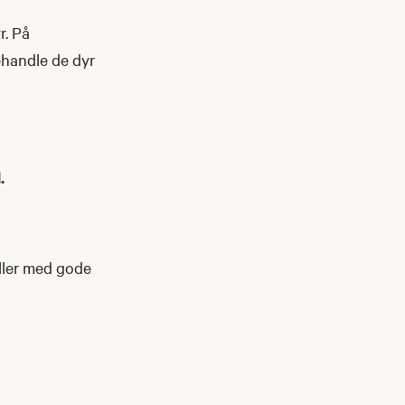
r. På
ehandle de dyr
d.
iller med gode