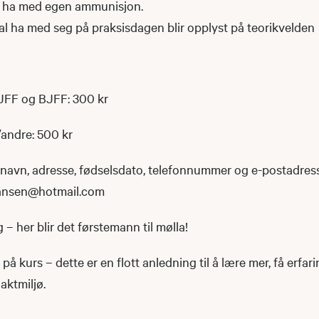
 ha med egen ammunisjon.
l ha med seg på praksisdagen blir opplyst på teorikvelden
FF og BJFF: 300 kr
andre: 500 kr
navn, adresse, fødselsdato, telefonnummer og e-postadresse
iansen@hotmail.com
 – her blir det førstemann til mølla!
på kurs – dette er en flott anledning til å lære mer, få erfari
jaktmiljø.