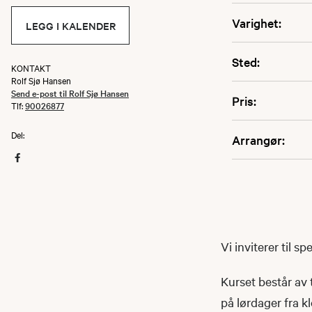
Varighet:
LEGG I KALENDER
Sted:
KONTAKT
Rolf Sjø Hansen
Send e-post til Rolf Sjø Hansen
Pris:
Tlf:
90026877
Del:
Arrangør:
Vi inviterer til s
Kurset består av 
på lørdager fra k