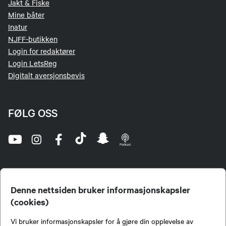
Jakt & Fiske
Mine båter
Inatur
NJFF-butikken
Login for redaktører
Login LetsReg
Digitalt aversjonsbevis
FØLG OSS
Denne nettsiden bruker informasjonskapsler
(cookies)
Norges Jeger- og Fiskerforbund (NJFF) er landets eneste landsdekkende organisasjon for
Vi bruker informasjonskapsler for å gjøre din opplevelse av
jegere og sportsfiskere og et av de viktigste miljøene for formidling av kunnskap om jakt og