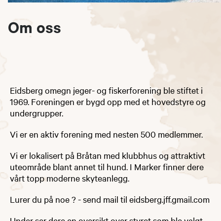
Om oss
​​​Eidsberg omegn jeger- og fiskerforening ble stiftet i
1969. Foreningen er bygd opp med et hovedstyre og
undergrupper.
Vi er en aktiv forening med nesten 500 medlemmer.
Vi er lokalisert på Bråtan med klubbhus og attraktivt
uteområde blant annet til hund. I Marker finner dere
vårt topp moderne skyteanlegg.
Lurer du på noe ? - send mail til eidsberg.jff.gmail.com
Under ser dere en oversikt over styret som ble valgt