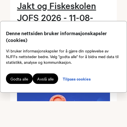
Jakt og Fiskeskolen
JOFS 2026 - 11-08-
2026
Denne nettsiden bruker informasjonskapsler
(cookies)
Dato:
11.08.2026 kl. 17.00
Arrangør:
Onsøy Jeger & Fiskeforening
Vi bruker informasjonskapsler for å gjøre din opplevelse av
NJFFs nettsteder bedre. Velg "godta alle" for å bidra med data til
Sted:
Onsøy JFF skytebane.
statistikk, analyse og kommunikasjon.
Vikaneveien 530, 1621 Gressvik
Tilpass cookies
Godta alle
Avslå alle