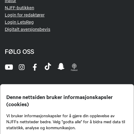
Inatur
NJFF-butikken
Login for redaktører
Login LetsReg
Digitalt aversjonsbevis
FØLG OSS
Denne nettsiden bruker informasjonskapsler
(cookies)
Norges Jeger- og Fiskerforbund (NJFF) er landets eneste landsdekkende organisasjon for
Vi bruker informasjonskapsler for å gjøre din opplevelse av
jegere og sportsfiskere og et av de viktigste miljøene for formidling av kunnskap om jakt og
fiske i Norge. Vi er en partipolitisk nøytral organisasjon, men har et sterkt jakt-, fiske-, og
NJFFs nettsteder bedre. Velg "godta alle" for å bidra med data til
naturpolitisk engasjement i mange saker.
statistikk, analyse og kommunikasjon.
Norges Jeger- og Fiskerforbund benytter informasjonskapsler på nettsiden.