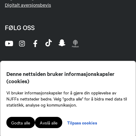
Digitalt aversjonsbevis
FØLG OSS
Denne nettsiden bruker informasjonskapsler
(cookies)
Norges Jeger- og Fiskerforbund (NJFF) er landets eneste landsdekkende organisasjon for
Vi bruker informasjonskapsler for å gjøre din opplevelse av
jegere og sportsfiskere og et av de viktigste miljøene for formidling av kunnskap om jakt og
fiske i Norge. Vi er en partipolitisk nøytral organisasjon, men har et sterkt jakt-, fiske-, og
NJFFs nettsteder bedre. Velg "godta alle" for å bidra med data til
naturpolitisk engasjement i mange saker.
statistikk, analyse og kommunikasjon.
Norges Jeger- og Fiskerforbund benytter informasjonskapsler på nettsiden.
Lokalforeninger tilsluttet Norges Jeger- og Fiskerforbund har ansvar for innhold de
Tilpass cookies
Godta alle
Avslå alle
publiserer på njff.no.