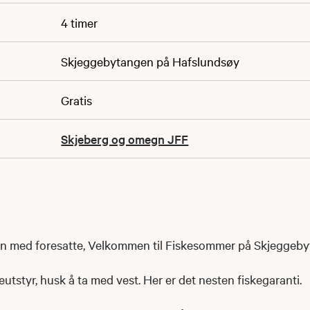
4 timer
Skjeggebytangen på Hafslundsøy
Gratis
Skjeberg og omegn JFF
arn med foresatte, Velkommen til Fiskesommer på Skjeggeb
keutstyr, husk å ta med vest. Her er det nesten fiskegaranti.