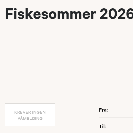
Fiskesommer 202
Fra:
KREVER INGEN
PÅMELDING
Til: