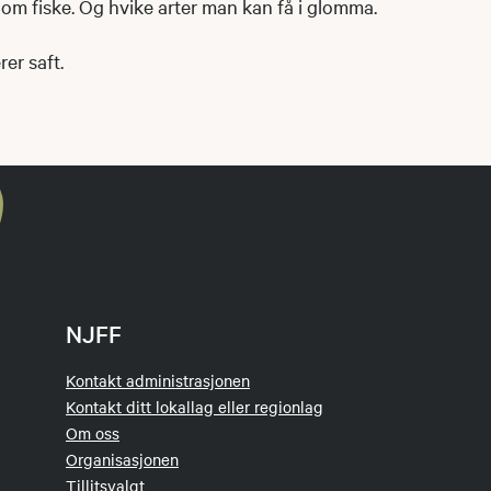
 om fiske. Og hvike arter man kan få i glomma.
rer saft.
NJFF
Kontakt administrasjonen
Kontakt ditt lokallag eller regionlag
Om oss
Organisasjonen
Tillitsvalgt