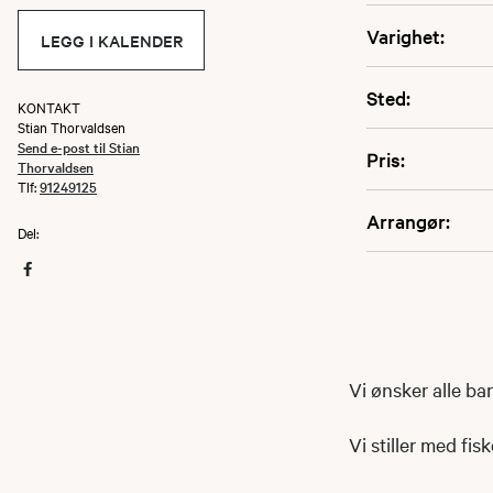
Varighet:
LEGG I KALENDER
Sted:
KONTAKT
Stian Thorvaldsen
Send e-post til Stian
Pris:
Thorvaldsen
Tlf:
91249125
Arrangør:
Del:
Vi ønsker alle b
Vi stiller med fis