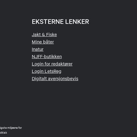
EKSTERNE LENKER
Jakt & Fiske
Mine båter
Inatur
NJFF-butikken
Login for redaktører
Login LetsReg
Digitalt aversjonsbevis
gste miljøene for
litisk