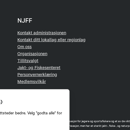
NJFF
Kontakt administrasjonen
Kontakt ditt lokallag eller regionlag
Om oss
Organisasjonen
Tillitsvalgt
Jakt- og Fiskesenteret
Personvernerklæring
Medlemsvilkår
s)
tsteder bedre. Velg "godta alle" for
orbund (NJFF) er landets eneste landsdekkende organisasjon for jegere og sportsfiskere og et av de vikti
 jakt og fiske i Norge. Vi er en partipolitisk nøytral organisasjon, men har et sterkt jakt-, fiske-, og naturpo