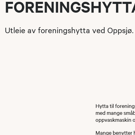
FORENINGSHYTT
Utleie av foreningshytta ved Oppsjø.
Hytta til forenin
med mange småbord
oppvaskmaskin o
Mange benytter hy