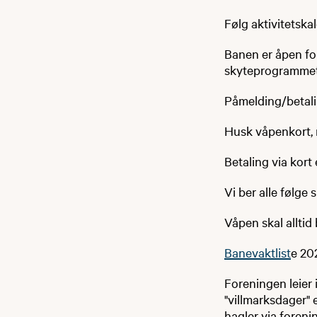
Følg aktivitetska
Banen er åpen for
skyteprogrammet
Påmelding/betali
Husk våpenkort,
Betaling via kort 
Vi ber alle følge
Våpen skal alltid
Banevaktlist
e 20
​​Foreningen leier
"villmarksdager" 
hagler via foreni