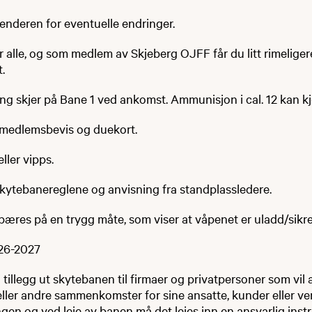
lenderen for eventuelle endringer.
 alle, og som medlem av Skjeberg OJFF får du litt rimeliger
.
ng skjer på Bane 1 ved ankomst. Ammunisjon i cal. 12 kan k
 medlemsbevis og duekort.
eller vipps.
 skytebanereglene og anvisning fra standplassledere.
 bæres på en trygg måte, som viser at våpenet er uladd/sikre
26-2027
 i tillegg ut skytebanen til firmaer og privatpersoner som vil
eller andre sammenkomster for sine ansatte, kunder eller ve
ngen og ved leie av banen må det leies inn en ansvarlig instr