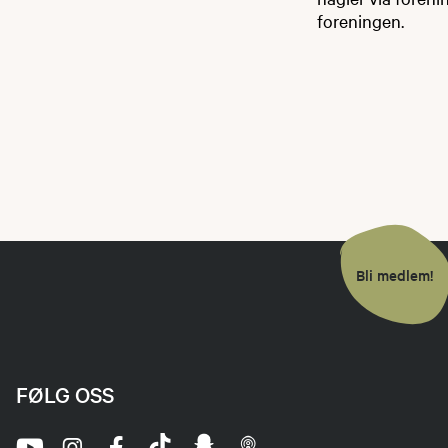
foreningen.​
Bli medlem!
FØLG OSS