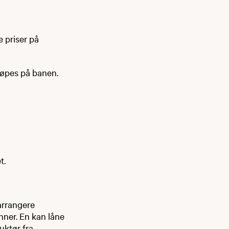
e priser på
jøpes på banen.
t.
 arrangere
nner. En kan låne
uktør fra