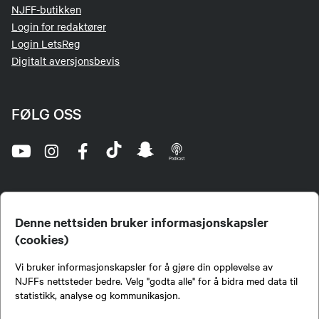
NJFF-butikken
Login for redaktører
Login LetsReg
Digitalt aversjonsbevis
FØLG OSS
Denne nettsiden bruker informasjonskapsler
(cookies)
Norges Jeger- og Fiskerforbund (NJFF) er landets eneste landsdekkende organisasjon for
Vi bruker informasjonskapsler for å gjøre din opplevelse av
jegere og sportsfiskere og et av de viktigste miljøene for formidling av kunnskap om jakt og
fiske i Norge. Vi er en partipolitisk nøytral organisasjon, men har et sterkt jakt-, fiske-, og
NJFFs nettsteder bedre. Velg "godta alle" for å bidra med data til
naturpolitisk engasjement i mange saker.
statistikk, analyse og kommunikasjon.
Norges Jeger- og Fiskerforbund benytter informasjonskapsler på nettsiden.