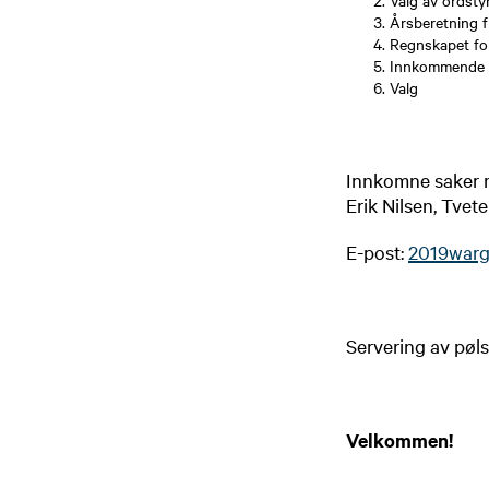
Valg av ordsty
Årsberetning f
Regnskapet fo
Innkommende 
Valg
Innkomne saker må
Erik Nilsen, Tvete
E-post:
2019war
Servering av pøls
Velkommen!