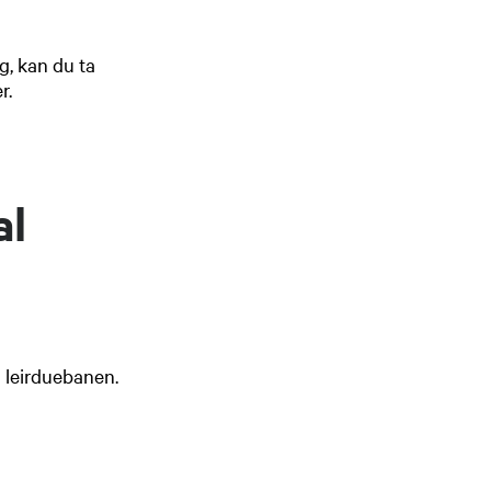
ng, kan du ta
r.
al
 leirduebanen.