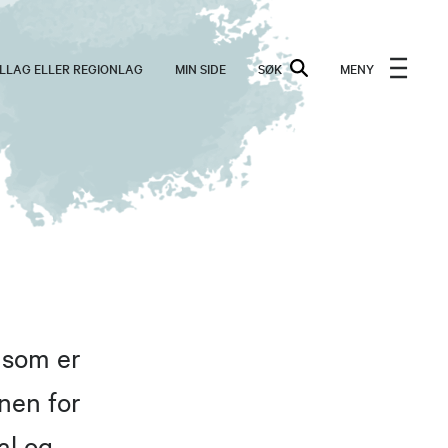
ALLAG ELLER REGIONLAG
MIN SIDE
SØK
MENY
 som er
nen for
al og