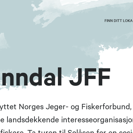
FINN DITT LOK
inndal JFF
knyttet Norges Jeger- og Fiskerforbund,
e landsdekkende interesseorganisasjo
fiskere. Ta turen til Solåsen for en sosi