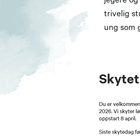
trivelig s
ung som g
Skytet
Du er velkommen t
2026. Vi skyter l
oppstart 8 april.
Siste skytedag fø