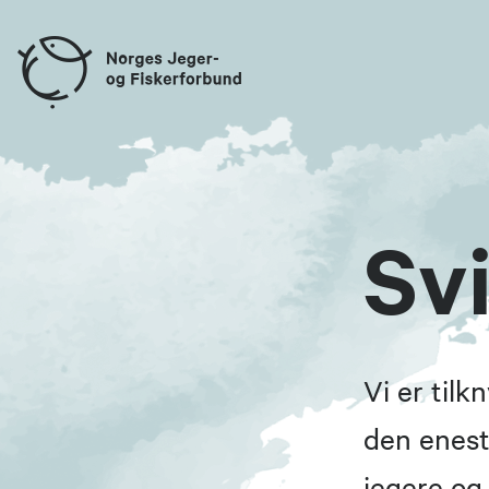
Sv
Vi er til
den enest
jegere og 