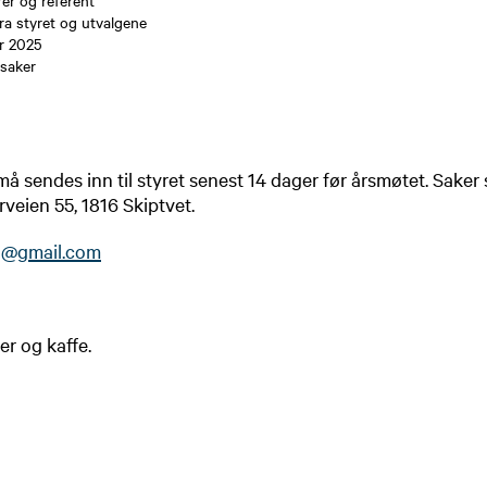
rer og referent
ra styret og utvalgene
r 2025
saker
 sendes inn til styret senest 14 dager før årsmøtet. Saker 
rveien 55, 1816 Skiptvet.
g@gmail.com
er og kaffe.