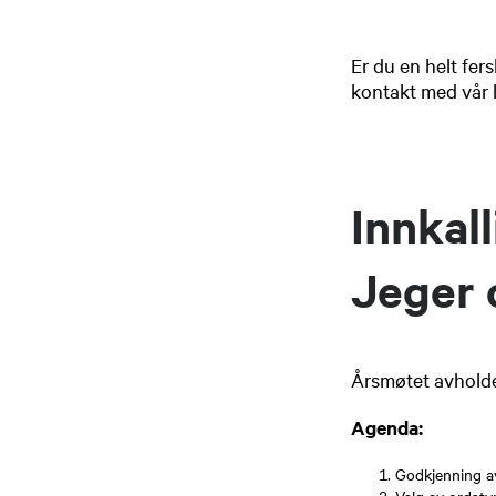
Er du en helt fers
kontakt med vår l
Innkall
Jeger 
Årsmøtet avholde
Agenda:
Godkjenning av