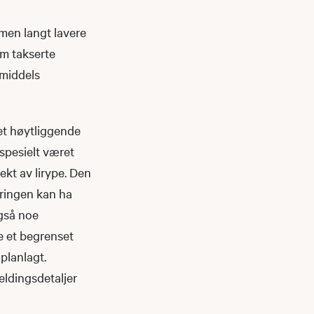
 men langt lavere
om takserte
 middels
et høytliggende
 spesielt været
kt av lirype. Den
ringen kan ha
også noe
ge et begrenset
 planlagt.
eldingsdetaljer