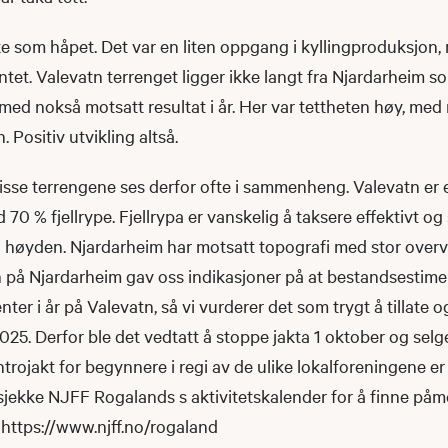
ke som håpet. Det var en liten oppgang i kyllingproduksjon,
ntet. Valevatn terrenget ligger ikke langt fra Njardarheim s
 med nokså motsatt resultat i år. Her var tettheten høy, med
 Positiv utvikling altså.
disse terrengene ses derfor ofte i sammenheng. Valevatn er 
 70 % fjellrype. Fjellrypa er vanskelig å taksere effektivt og
i høyden. Njardarheim har motsatt topografi med stor overve
 på Njardarheim gav oss indikasjoner på at bestandsestime
ter i år på Valevatn, så vi vurderer det som trygt å tillate 
2025. Derfor ble det vedtatt å stoppe jakta 1 oktober og sel
ntrojakt for begynnere i regi av de ulike lokalforeningene er
sjekke NJFF Rogalands s aktivitetskalender for å finne påm
 https://www.njff.no/rogaland