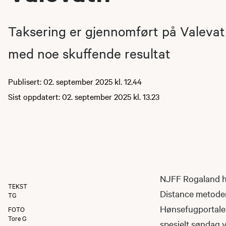
Taksering er gjennomført på Valevat
med noe skuffende resultat
Publisert: 02. september 2025 kl. 12.44
Sist oppdatert: 02. september 2025 kl. 13.23
NJFF Rogaland ha
TEKST
Distance metoden
TG
Hønsefugportalen.
FOTO
Tore G
spesielt søndag va