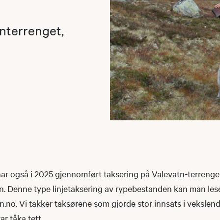
nterrenget,
r også i 2025 gjennomført taksering på Valevatn-terrenget i
. Denne type linjetaksering av rypebestanden kan man le
no. Vi takker taksørene som gjorde stor innsats i vekslend
r tåka tett.