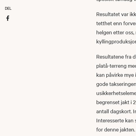
DEL
Resultatet var ik
tetthet enn forve
helgen etter oss,
kyllingproduksjon.
Resultatene fra 
platå-terreng med
kan påvirke mye 
gode takseringen
usikkerhetselemen
begrenset jakt i 
antall dagskort. I
Interesserte kan 
for denne jakten.