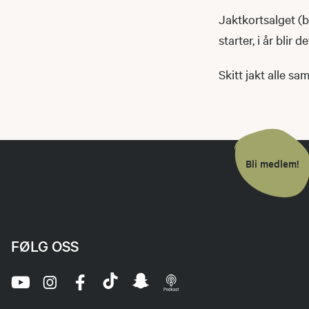
Jaktkortsalget (b
starter, i år blir
Skitt jakt alle s
Bli medlem!
FØLG OSS