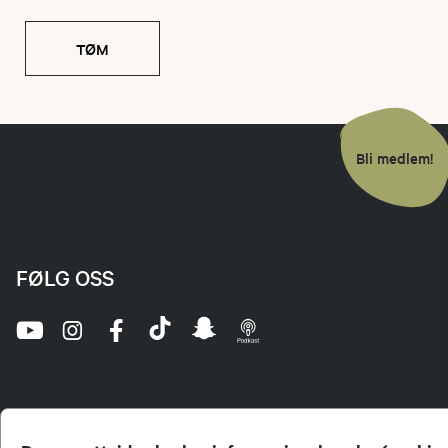
TØM
Bli medlem!
FØLG OSS