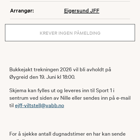
Arrangør:
Eigersund JFF
KREVER INGEN PÅMELDING
Bukkejakt trekningen 2026 vil bli avholdt på
Øygreid den 19. Juni kl 18:00.
Skjema kan fylles ut og leveres inn til Sport 1 i
sentrum ved siden av Nille eller sendes inn på e-mail
til
ejff-viltstell@vabb.no
For å sjekke antall dugnadstimer en har kan sende