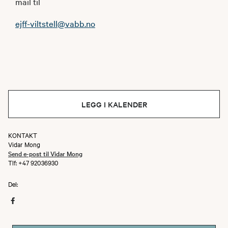
mail til
ejff-viltstell@vabb.no
LEGG I KALENDER
KONTAKT
Vidar Mong
Send e-post til Vidar Mong
Tlf: +47 92036930
Del: