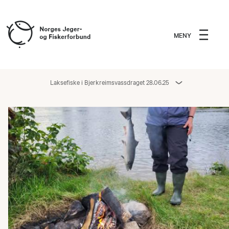
MENY
Laksefiske i Bjerkreimsvassdraget 28.06.25