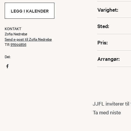
Varighet:
LEGG I KALENDER
Sted:
KONTAKT
Zofia Nedrebø
Send e-post til Zofia Nedrebø
Pris:
Tlf:
91644856
Del:
Arrangør:
JJFL inviterer til
Ta med niste