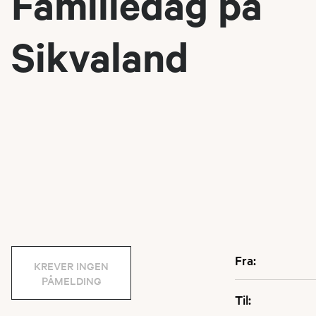
Familiedag på
Sikvaland
Fra:
KREVER INGEN
PÅMELDING
Til: