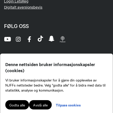
Login LetsReg
Digitalt aversjonsbevis
FØLG OSS
Denne nettsiden bruker informasjonskapsler
(cookies)
Norges Jeger- og Fiskerforbund (NJFF) er landets eneste landsdekkende organisasjon for
Vi bruker informasjonskapsler for å gjøre din opplevelse av
jegere og sportsfiskere og et av de viktigste miljøene for formidling av kunnskap om jakt og
fiske i Norge. Vi er en partipolitisk nøytral organisasjon, men har et sterkt jakt-, fiske-, og
NJFFs nettsteder bedre. Velg "godta alle" for å bidra med data til
naturpolitisk engasjement i mange saker.
statistikk, analyse og kommunikasjon.
Norges Jeger- og Fiskerforbund benytter informasjonskapsler på nettsiden.
Lokalforeninger tilsluttet Norges Jeger- og Fiskerforbund har ansvar for innhold de
Tilpass cookies
Godta alle
Avslå alle
publiserer på njff.no.