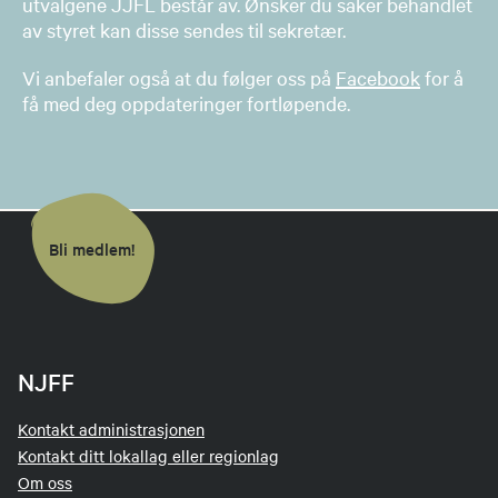
utvalgene JJFL består av. Ønsker du saker behandlet
av styret kan disse sendes til sekretær.
Vi anbefaler også at du følger oss på
Facebook
for å
få med deg oppdateringer fortløpende.
Bli medlem!
NJFF
Kontakt administrasjonen
Kontakt ditt lokallag eller regionlag
Om oss