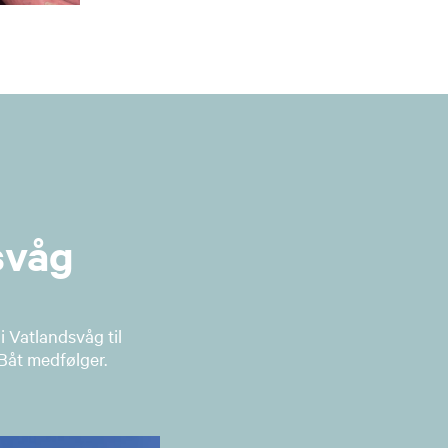
auge
valg
svåg
k-Nes
valg
i Vatlandsvåg til
 Båt medfølger.
strand