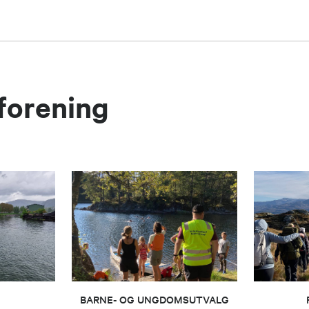
srød Ringstrand
rforening
in Øverland
kobsson
BARNE- OG UNGDOMSUTVALG