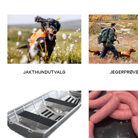
Jegerprøven 
95129528
Send epost
Yngve T
Barne- og ung
JAKTHUNDUTVALG
JEGERPRØV
99284774
Send epost
Jorunn L
Leder hundeut
97424283