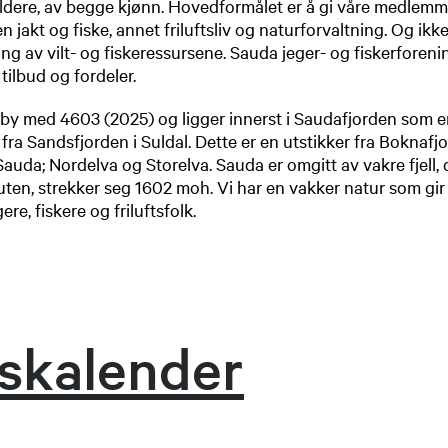
le aldere, av begge kjønn. Hovedformålet er å gi våre medlem
en jakt og fiske, annet friluftsliv og naturforvaltning. Og ikk
ng av vilt- og fiskeressursene. Sauda jeger- og fiskerforeni
ilbud og fordeler.
en by med 4603 (2025​) og ligger innerst i Saudafjorden som e
fra Sandsfjorden i Suldal. Dette er en utstikker fra Boknafjo
uda; Nordelva og Storelva. Sauda er omgitt av vakre fjell,
nuten, strekker seg 1602 moh. Vi har en vakker natur som gi
ere, fiskere og friluftsfolk.
tskalender