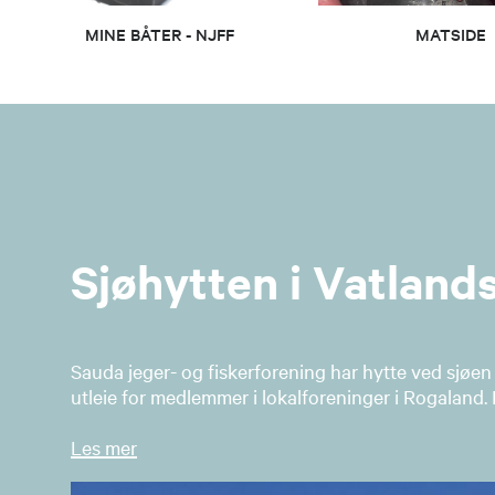
Send epost
MINE BÅTER - NJFF
MATSIDE
Ronny H
Leder hundeut
48127750
Send epost
Sjøhytten i Vatland
Helge Ei
Leder hundeut
Sauda jeger- og fiskerforening har hytte ved sjøen 
90820630
utleie for medlemmer i lokalforeninger i Rogaland.
Les mer
Atle Ring