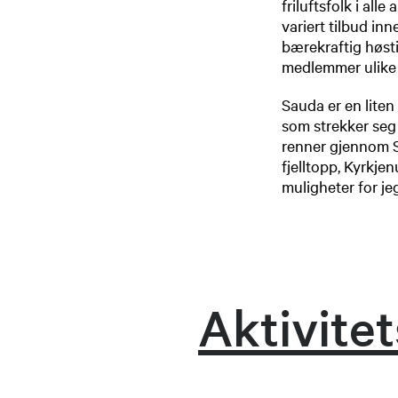
friluftsfolk i al
variert tilbud inn
bærekraftig høsti
medlemmer ulike t
​​Sauda er en lit
som strekker seg 
renner gjennom Sa
fjelltopp, Kyrkje
muligheter for jeg
Aktivite