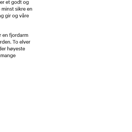
mer et godt og
e minst sikre en
ng gir og våre
r en fjordarm
rden. To elver
 der høyeste
r mange