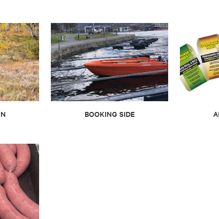
kontaktperson
homassen
domsansvarlig
EN
BOOKING SIDE
A
øvik
valg