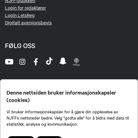
NJFF-butikken
Login for redaktører
Login LetsReg
Digitalt aversjonsbevis
FØLG OSS
Denne nettsiden bruker informasjonskapsler
(cookies)
Norges Jeger- og Fiskerforbund (NJFF) er landets eneste landsdekkende organisasjon for
Vi bruker informasjonskapsler for å gjøre din opplevelse av
jegere og sportsfiskere og et av de viktigste miljøene for formidling av kunnskap om jakt og
fiske i Norge. Vi er en partipolitisk nøytral organisasjon, men har et sterkt jakt-, fiske-, og
NJFFs nettsteder bedre. Velg "godta alle" for å bidra med data til
naturpolitisk engasjement i mange saker.
statistikk, analyse og kommunikasjon.
Norges Jeger- og Fiskerforbund benytter informasjonskapsler på nettsiden.