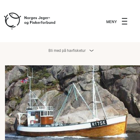
MENY
Bli med på havfisketur