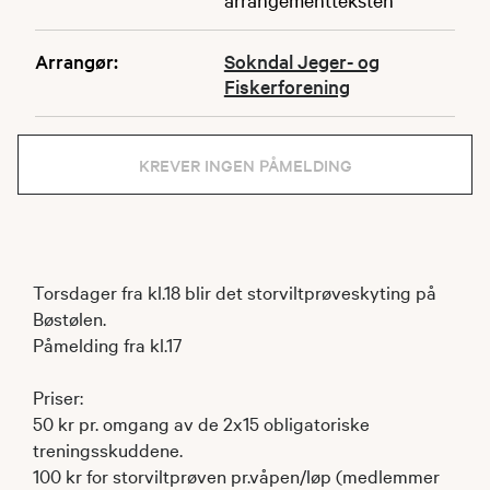
Arrangør:
Sokndal Jeger- og
Fiskerforening
KREVER INGEN PÅMELDING
Torsdager fra kl.18 blir det storviltprøveskyting på
Bøstølen.
Påmelding fra kl.17
Priser:
50 kr pr. omgang av de 2x15 obligatoriske
treningsskuddene.
100 kr for storviltprøven pr.våpen/løp (medlemmer