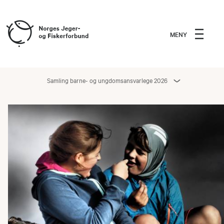
MENY
Samling barne- og ungdomsansvarlege 2026