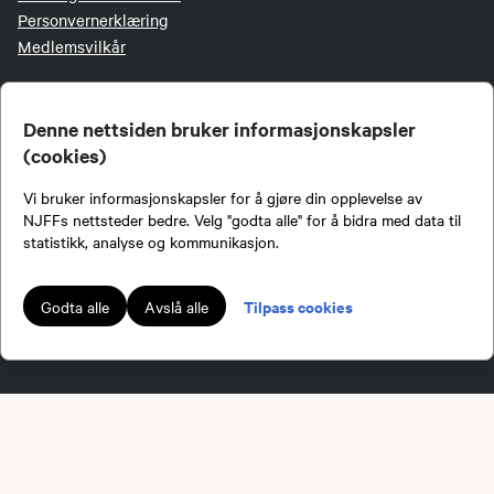
Personvernerklæring
Medlemsvilkår
EKSTERNE LENKER
Denne nettsiden bruker informasjonskapsler
(cookies)
Jakt & Fiske
Vi bruker informasjonskapsler for å gjøre din opplevelse av
Mine båter
NJFFs nettsteder bedre. Velg "godta alle" for å bidra med data til
Inatur
statistikk, analyse og kommunikasjon.
NJFF-butikken
Login for redaktører
Tilpass cookies
Godta alle
Avslå alle
Login LetsReg
Digitalt aversjonsbevis
FØLG OSS