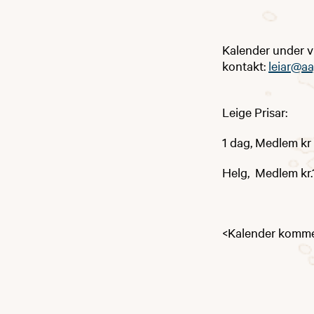
​Kalender under v
kontakt:
leiar@aa
Leige Prisar:
1 dag, Medlem kr 
Helg, Medlem kr.1
<Kalender komm