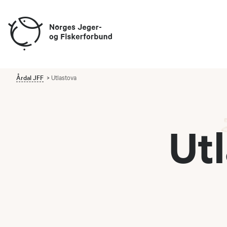
Årdal JFF
Utlastova
Ut