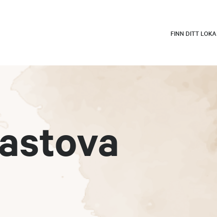
FINN DITT LOK
lastova