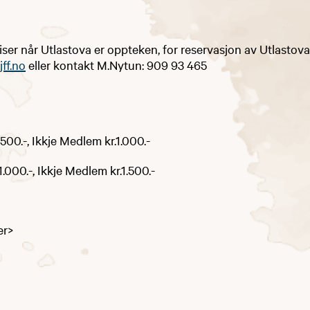
iser når Utlastova er oppteken, for reservasjon av Utlastova
jff.no
eller kontakt M.Nytun: ​​909 93 465
500.-, Ikkje Medlem kr.1.000.-
.000.-, Ikkje Medlem kr.1.500.-
er>