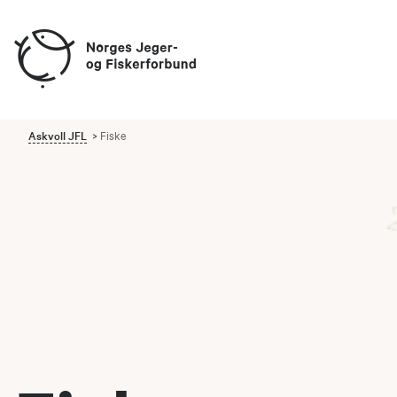
Askvoll JFL
Fiske