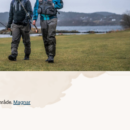
mråde.
Magnar