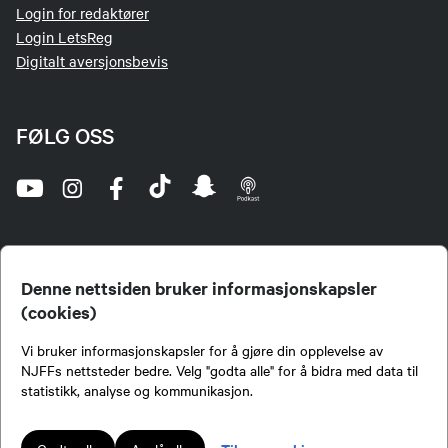
Login for redaktører
Login LetsReg
Digitalt aversjonsbevis
FØLG OSS
Denne nettsiden bruker informasjonskapsler
(cookies)
Norges Jeger- og Fiskerforbund (NJFF) er landets eneste landsdekkende organisasjon for
Vi bruker informasjonskapsler for å gjøre din opplevelse av
jegere og sportsfiskere og et av de viktigste miljøene for formidling av kunnskap om jakt og
fiske i Norge. Vi er en partipolitisk nøytral organisasjon, men har et sterkt jakt-, fiske-, og
NJFFs nettsteder bedre. Velg "godta alle" for å bidra med data til
naturpolitisk engasjement i mange saker.
statistikk, analyse og kommunikasjon.
Norges Jeger- og Fiskerforbund benytter informasjonskapsler på nettsiden.
Lokalforeninger tilsluttet Norges Jeger- og Fiskerforbund har ansvar for innhold de