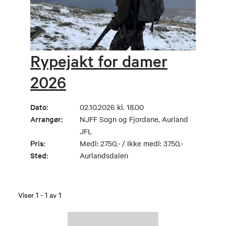
Rypejakt for damer
2026
Dato:
02.10.2026 kl. 18.00
Arrangør:
NJFF Sogn og Fjordane, Aurland
JFL
Pris:
Medl: 2750,- / Ikke medl: 3750,-
Sted:
Aurlandsdalen
Viser
1
-
1
av
1