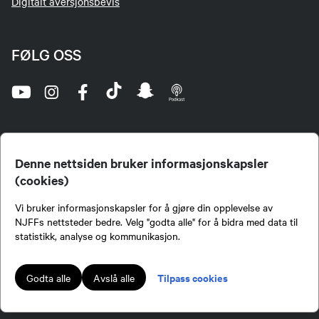
Digitalt aversjonsbevis
FØLG OSS
Denne nettsiden bruker informasjonskapsler
(cookies)
Norges Jeger- og Fiskerforbund (NJFF) er landets eneste landsdekkende organisasjon for
Vi bruker informasjonskapsler for å gjøre din opplevelse av
jegere og sportsfiskere og et av de viktigste miljøene for formidling av kunnskap om jakt og
fiske i Norge. Vi er en partipolitisk nøytral organisasjon, men har et sterkt jakt-, fiske-, og
NJFFs nettsteder bedre. Velg "godta alle" for å bidra med data til
naturpolitisk engasjement i mange saker.
statistikk, analyse og kommunikasjon.
Norges Jeger- og Fiskerforbund benytter informasjonskapsler på nettsiden.
Lokalforeninger tilsluttet Norges Jeger- og Fiskerforbund har ansvar for innhold de
Tilpass cookies
Godta alle
Avslå alle
publiserer på njff.no.