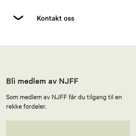
på ein varsam måte kan beskattast. Me kjem
attende med meir informasjon og søknadsfristar.
Kontakt oss
Tunde F. Nesbø
Leder
John på dugnad i Elvi
95911555
Bli medlem av NJFF
Send epost
Som medlem av NJFF får du tilgang til en
Susann Solheim Lefdal
rekke fordeler.
Nestleder
97160668