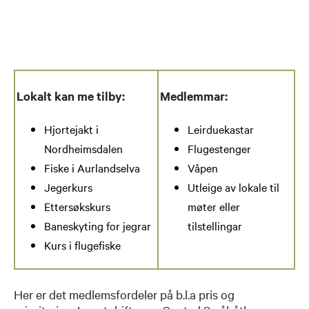
Lokalt kan me tilby:
Medlemmar:
Hjortejakt i
Leirduekastar
Nordheimsdalen
Flugestenger
Fiske i Aurlandselva
Våpen
Jegerkurs
Utleige av lokale til
Ettersøkskurs
møter eller
Baneskyting for jegrar
tilstellingar
Kurs i flugefiske
Her er det medlemsfordeler på b.l.a pris og