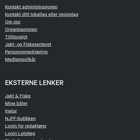
Send epost
Kontakt administrasjonen
Kontakt ditt lokallag eller regionlag
Om oss
Arne Veum
Organisasjonen
Tillitsvalgt
Leder fiskeutvalg
Jakt- og Fiskesenteret
Personvernerklæring
99567609
Medlemsvilkår
Send epost
EKSTERNE LENKER
Jakt & Fiske
Mine båter
Inatur
NJFF-butikken
Login for redaktører
Login LetsReg