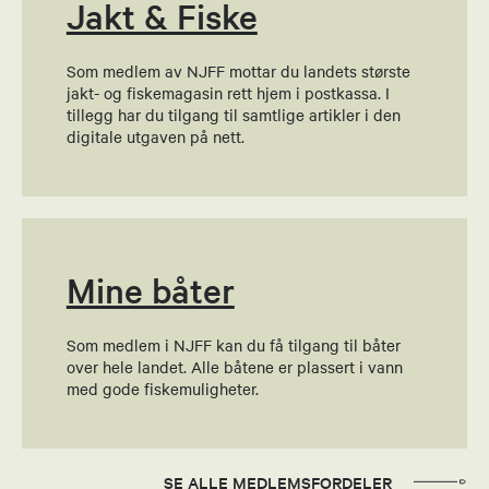
Send epost
Jakt & Fiske
Som medlem av NJFF mottar du landets største
Hallgeir Høydal
jakt- og fiskemagasin rett hjem i postkassa. I
tillegg har du tilgang til samtlige artikler i den
Styremedlem
digitale utgaven på nett.
99153119
Send epost
Mine båter
Morten Petterson
Styremedlem
Som medlem i NJFF kan du få tilgang til båter
over hele landet. Alle båtene er plassert i vann
97024897
med gode fiskemuligheter.
Send epost
Åmund Lie
SE ALLE MEDLEMSFORDELER