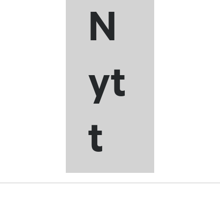
N
yt
t