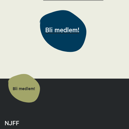
Barne- og ungdomsansvarlig
41399112
Bli medlem!
Send epost
Tunde F. Nesbø
Jegerprøven kontaktperson
95911555
Send epost
Bli medlem!
Jan Inge Magnussen
Leder jaktutvalg
NJFF
95984603