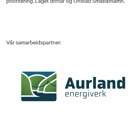
prioritering. Laget driftar og Onstad Småbåthamn.
Vår samarbeidspartner: