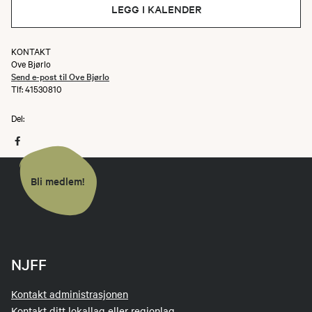
LEGG I KALENDER
KONTAKT
Ove Bjørlo
Send e-post til Ove Bjørlo
Tlf: 41530810
Del:
Bli medlem!
NJFF
Kontakt administrasjonen
Kontakt ditt lokallag eller regionlag