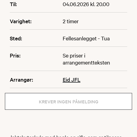
Til:
04.06.2026 kl. 20.00
Varighet:
2 timer
Sted:
Fellesanlegget - Tua
Pris:
Se priser i
arrangementteksten
Arrangør:
Eid JFL
KREVER INGEN PÅMELDING
Jaktskyteskule med hagle og rifle, som er tilpassa