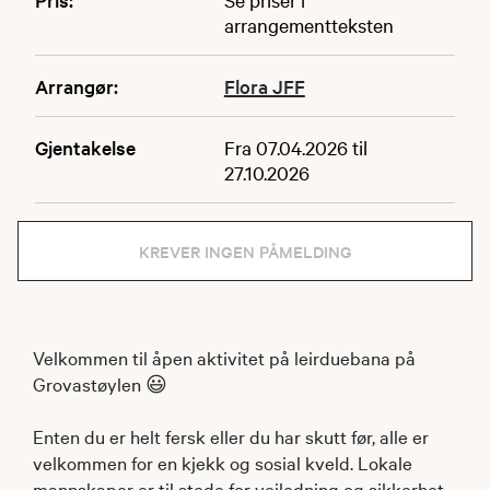
arrangementteksten
Arrangør:
Flora JFF
Gjentakelse
Fra 07.04.2026 til
27.10.2026
KREVER INGEN PÅMELDING
Velkommen til åpen aktivitet på leirduebana på
Grovastøylen 😃
Enten du er helt fersk eller du har skutt før, alle er
velkommen for en kjekk og sosial kveld. Lokale
mannskaper er til stede for veiledning og sikkerhet.