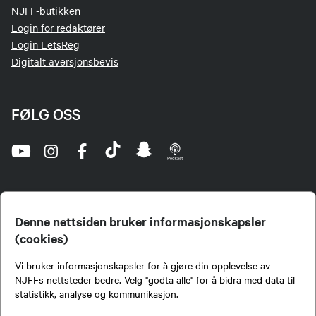
NJFF-butikken
Login for redaktører
Login LetsReg
Digitalt aversjonsbevis
FØLG OSS
Denne nettsiden bruker informasjonskapsler
(cookies)
Norges Jeger- og Fiskerforbund (NJFF) er landets eneste landsdekkende organisasjon for
Vi bruker informasjonskapsler for å gjøre din opplevelse av
jegere og sportsfiskere og et av de viktigste miljøene for formidling av kunnskap om jakt og
fiske i Norge. Vi er en partipolitisk nøytral organisasjon, men har et sterkt jakt-, fiske-, og
NJFFs nettsteder bedre. Velg "godta alle" for å bidra med data til
naturpolitisk engasjement i mange saker.
statistikk, analyse og kommunikasjon.
Norges Jeger- og Fiskerforbund benytter informasjonskapsler på nettsiden.