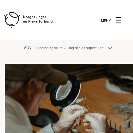
MENY
🪶🎣 Flugebindingskurs 2 – lag di eiga superfluge!