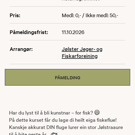
Pris:
Medl: 0,- / Ikke medl: 50,-
Påmeldingsfrist:
11.10.2026
Arrangør:
Jølster Jeger- og
Fiskarforeining
PÅMELDING
Har du lyst til å bli kunstnar – for fisk? 😄
På dette kurset får du lage di heilt eiga fiskeflue!
Kanskje akkurat DIN fluge lurer ein stor Jølstraaure
til å bite neste år… 🐟