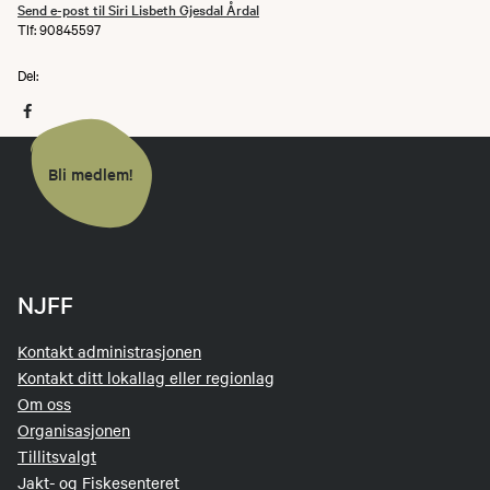
Send e-post til Siri Lisbeth Gjesdal Årdal
Tlf: 90845597
Del:
Bli medlem!
NJFF
Kontakt administrasjonen
Kontakt ditt lokallag eller regionlag
Om oss
Organisasjonen
Tillitsvalgt
Jakt- og Fiskesenteret