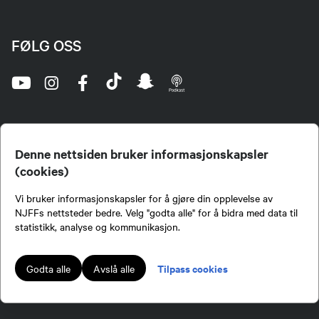
FØLG OSS
Denne nettsiden bruker informasjonskapsler
(cookies)
Norges Jeger- og Fiskerforbund (NJFF) er landets eneste landsdekkende organisasjon for
Vi bruker informasjonskapsler for å gjøre din opplevelse av
jegere og sportsfiskere og et av de viktigste miljøene for formidling av kunnskap om jakt og
fiske i Norge. Vi er en partipolitisk nøytral organisasjon, men har et sterkt jakt-, fiske-, og
NJFFs nettsteder bedre. Velg "godta alle" for å bidra med data til
naturpolitisk engasjement i mange saker.
statistikk, analyse og kommunikasjon.
Norges Jeger- og Fiskerforbund benytter informasjonskapsler på nettsiden.
Lokalforeninger tilsluttet Norges Jeger- og Fiskerforbund har ansvar for innhold de
Tilpass cookies
Godta alle
Avslå alle
publiserer på njff.no.