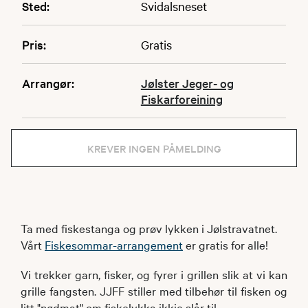
Sted:
Svidalsneset
Pris:
Gratis
Arrangør:
Jølster Jeger- og
Fiskarforeining
KREVER INGEN PÅMELDING
Ta med fiskestanga og prøv lykken i Jølstravatnet.
Vårt
Fiskesommar-arrangement
er gratis for alle!
Vi trekker garn, fisker, og fyrer i grillen slik at vi kan
grille fangsten. JJFF stiller med tilbehør til fisken og
litt "nødmat" om fiskelykka ikkje slår til.