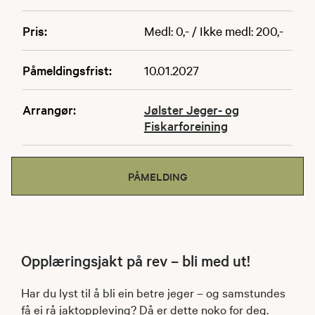
Pris:
Medl: 0,- / Ikke medl: 200,-
Påmeldingsfrist:
10.01.2027
Arrangør:
Jølster Jeger- og
Fiskarforeining
PÅMELDING
Opplæringsjakt på rev – bli med ut!
Har du lyst til å bli ein betre jeger – og samstundes
få ei rå jaktoppleving? Då er dette noko for deg.