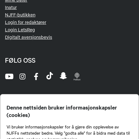
Inatur
NJFF-butikken
Login for redaktører
Login LetsReg
Digitalt aversjonsbevis
FØLG OSS
Denne nettsiden bruker informasjonskapsler
(cookies)
Norges Jeger- og Fiskerforbund (NJFF) er landets eneste landsdekkende organisasjon for
Vi bruker informasjonskapsler for å gjøre din opplevelse av
jegere og sportsfiskere og et av de viktigste miljøene for formidling av kunnskap om jakt og
fiske i Norge. Vi er en partipolitisk nøytral organisasjon, men har et sterkt jakt-, fiske-, og
NJFFs nettsteder bedre. Velg "godta alle" for å bidra med data til
naturpolitisk engasjement i mange saker.