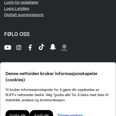
Login for redaktører
Login LetsReg
Digitalt aversjonsbevis
FØLG OSS
Denne nettsiden bruker informasjonskapsler
(cookies)
Norges Jeger- og Fiskerforbund (NJFF) er landets eneste landsdekkende organisasjon for
Vi bruker informasjonskapsler for å gjøre din opplevelse av
jegere og sportsfiskere og et av de viktigste miljøene for formidling av kunnskap om jakt og
fiske i Norge. Vi er en partipolitisk nøytral organisasjon, men har et sterkt jakt-, fiske-, og
NJFFs nettsteder bedre. Velg "godta alle" for å bidra med data til
naturpolitisk engasjement i mange saker.
statistikk, analyse og kommunikasjon.
Norges Jeger- og Fiskerforbund benytter informasjonskapsler på nettsiden.
Lokalforeninger tilsluttet Norges Jeger- og Fiskerforbund har ansvar for innhold de
Tilpass cookies
Godta alle
Avslå alle
publiserer på njff.no.