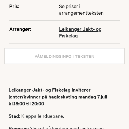
Pris:
Se priser i
arrangementteksten
Arrangør:
Leikanger Jakt- og
Fiskelag
PÅMELDINGSINFO I TEKSTEN
Leikanger Jakt- og Fiskelag inviterer
jenter/kvinner på hagleskyting mandag 7.juli
kl.18:00 til 20:00
Stad:
Kleppa leirduebane.
Program:
25skot på leirduer med instruksjon,