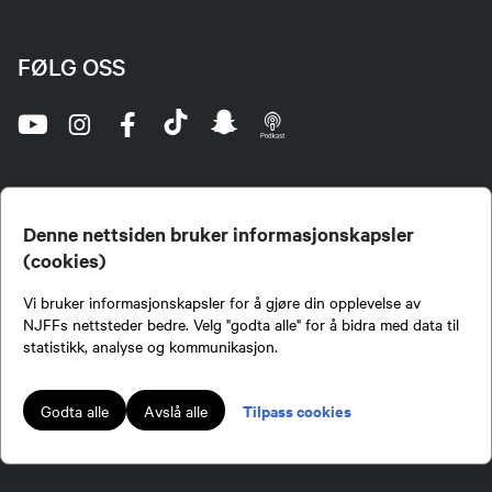
FØLG OSS
Denne nettsiden bruker informasjonskapsler
(cookies)
Norges Jeger- og Fiskerforbund (NJFF) er landets eneste landsdekkende organisasjon for
Vi bruker informasjonskapsler for å gjøre din opplevelse av
jegere og sportsfiskere og et av de viktigste miljøene for formidling av kunnskap om jakt og
fiske i Norge. Vi er en partipolitisk nøytral organisasjon, men har et sterkt jakt-, fiske-, og
NJFFs nettsteder bedre. Velg "godta alle" for å bidra med data til
naturpolitisk engasjement i mange saker.
statistikk, analyse og kommunikasjon.
Norges Jeger- og Fiskerforbund benytter informasjonskapsler på nettsiden.
Lokalforeninger tilsluttet Norges Jeger- og Fiskerforbund har ansvar for innhold de
Tilpass cookies
Godta alle
Avslå alle
publiserer på njff.no.