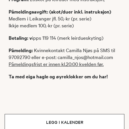
Påmeldingsavgift: (skot/duer inkl. instruksjon)
Medlem i Leikanger jfl. 50,-kr (pr. serie)
Ikkje medlem 100,-kr (pr. serie)
Betaling: v
ipps 119 114 (merk leirdueskyting)
Påmelding:
Kvinnekontakt Camilla Njøs på SMS til
97092790 eller e-post: camilla_njos@hotmail.com
Påmeldingsfrist er innen kl.20:00 kvelden før.
Ta med eiga hagle og øyreklokker om du har!
LEGG I KALENDER