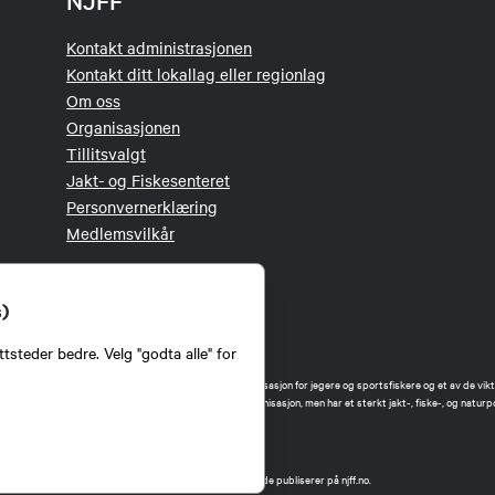
NJFF
Kontakt administrasjonen
Kontakt ditt lokallag eller regionlag
Om oss
Organisasjonen
Tillitsvalgt
Jakt- og Fiskesenteret
Personvernerklæring
Medlemsvilkår
s)
tsteder bedre. Velg "godta alle" for
orbund (NJFF) er landets eneste landsdekkende organisasjon for jegere og sportsfiskere og et av de vikti
 jakt og fiske i Norge. Vi er en partipolitisk nøytral organisasjon, men har et sterkt jakt-, fiske-, og naturpo
ker.
forbund benytter informasjonskapsler på nettsiden.
t Norges Jeger- og Fiskerforbund har ansvar for innhold de publiserer på njff.no.