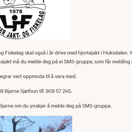
g Fiskelag skal også i år drive med hjortejakt i Huksdalen. 
tejakt må du melde deg på ei SMS-gruppe, som får melding o
egrar vert oppmoda til å vera med.
il Bjarne Sjøthun tlf. 909 57 245.
 Bjarne om du ynskjer å melde deg på SMS-gruppa.