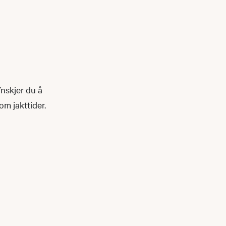
Ynskjer du å
m jakttider.