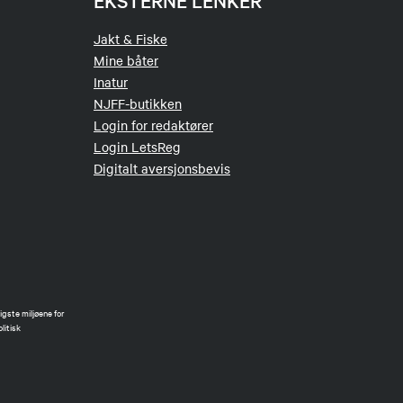
EKSTERNE LENKER
Jakt & Fiske
Mine båter
Inatur
NJFF-butikken
Login for redaktører
Login LetsReg
Digitalt aversjonsbevis
gste miljøene for
litisk