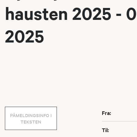
hausten 2025 - 0
2025
Fra:
PÅMELDINGSINFO I
TEKSTEN
Til: