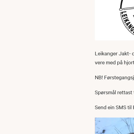
Leikanger Jakt- o
vere med på hjor
NB! Førstegangsj
Spørsmål rettast t
Send ein SMS til