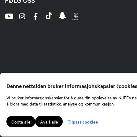
FØLG OSS
Denne nettsiden bruker informasjonskapsler (cookie
Vi bruker informasjonskapsler for å gjøre din opplevelse av NJFFs net
å bidra med data til statistikk, analyse og kommunikasjon.
Norges Jeger- og Fiskerf
formidling av kunnskap om
engasjement i mange sa
Tilpass cookies
Godta alle
Avslå alle
Norges Jeger- og Fisker
Lokalforeninger tilslutte