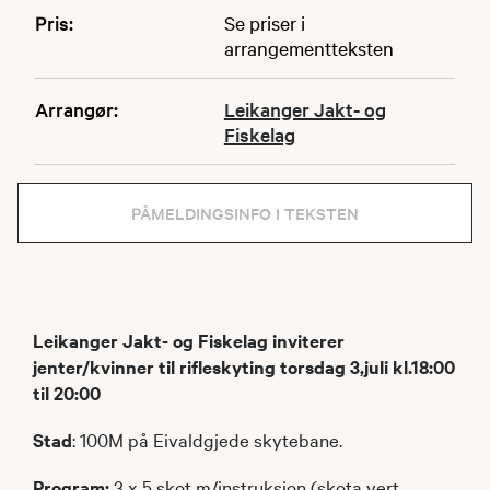
Pris:
Se priser i
arrangementteksten
Arrangør:
Leikanger Jakt- og
Fiskelag
PÅMELDINGSINFO I TEKSTEN
Leikanger Jakt- og Fiskelag inviterer
jenter/kvinner til rifleskyting torsdag 3,juli kl.18:00
til 20:00
Stad
: 100M på Eivaldgjede skytebane.
Program:
3 x 5 skot m/instruksjon
(skota vert