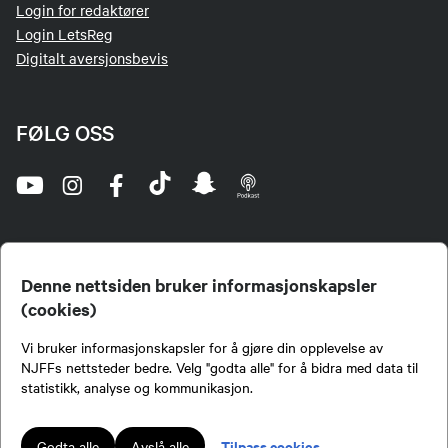
Login for redaktører
Login LetsReg
Digitalt aversjonsbevis
FØLG OSS
Denne nettsiden bruker informasjonskapsler
(cookies)
Norges Jeger- og Fiskerforbund (NJFF) er landets eneste landsdekkende organisasjon for
Vi bruker informasjonskapsler for å gjøre din opplevelse av
jegere og sportsfiskere og et av de viktigste miljøene for formidling av kunnskap om jakt og
fiske i Norge. Vi er en partipolitisk nøytral organisasjon, men har et sterkt jakt-, fiske-, og
NJFFs nettsteder bedre. Velg "godta alle" for å bidra med data til
naturpolitisk engasjement i mange saker.
statistikk, analyse og kommunikasjon.
Norges Jeger- og Fiskerforbund benytter informasjonskapsler på nettsiden.
Lokalforeninger tilsluttet Norges Jeger- og Fiskerforbund har ansvar for innhold de
Tilpass cookies
Godta alle
Avslå alle