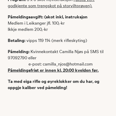
godkjente som trengskot på storviltprøven).
Påmeldingsavgift: (skot inkl, instruksjon
Medlem i Leikanger jfl. 100,-kr
Ikkje medlem 200,-kr
Betaling:
vipps 119 114 (merk rifleskyting)
Påmelding:
Kvinnekontakt Camilla Njøs på SMS til
97092790 eller
e-post: camilla_njos@hotmail.com
Påmeldingsfrist er innen kl. 20:00 kvelden før.
Ta med eiga rifle og øyreklokker om du har, og
oppgje kaliber ved påmelding!