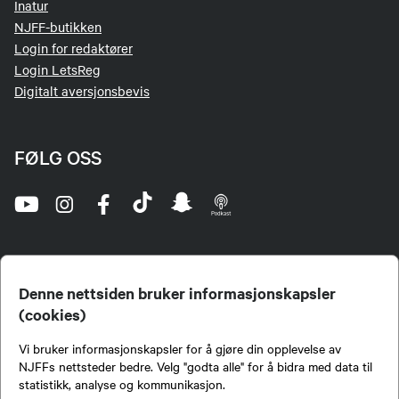
Inatur
NJFF-butikken
Login for redaktører
Login LetsReg
Digitalt aversjonsbevis
FØLG OSS
Denne nettsiden bruker informasjonskapsler
(cookies)
Norges Jeger- og Fiskerforbund (NJFF) er landets eneste landsdekkende organisasjon for
Vi bruker informasjonskapsler for å gjøre din opplevelse av
jegere og sportsfiskere og et av de viktigste miljøene for formidling av kunnskap om jakt og
fiske i Norge. Vi er en partipolitisk nøytral organisasjon, men har et sterkt jakt-, fiske-, og
NJFFs nettsteder bedre. Velg "godta alle" for å bidra med data til
naturpolitisk engasjement i mange saker.
statistikk, analyse og kommunikasjon.