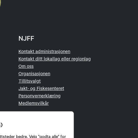
NJFF
Kontakt administrasjonen
Kontakt ditt lokallag eller regionlag
Om oss
Organisasjonen
Tillitsvalgt
Jakt- og Fiskesenteret
Personvernerklæring
Medlemsvilkår
s)
tsteder bedre. Velg "godta alle" for