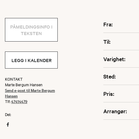
Fra:
PÅMELDINGSINFO I
TEKSTEN
Til:
Varighet:
LEGG I KALENDER
Sted:
KONTAKT
Marte Bergum Hansen
Send e-post til Marte Bergum
Pris:
Hansen
Tlf:
47414479
Arrangør:
Del: