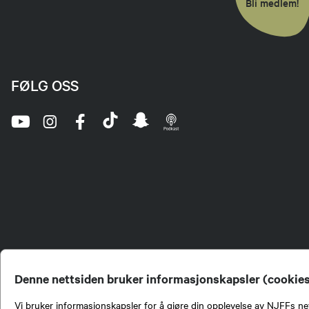
Bli medlem!
FØLG OSS
Denne nettsiden bruker informasjonskapsler (cookie
Vi bruker informasjonskapsler for å gjøre din opplevelse av NJFFs net