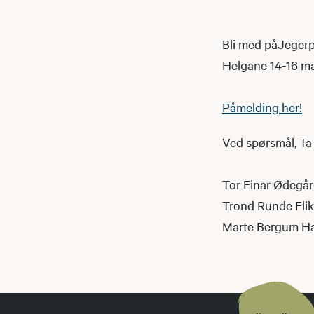
Bli med påJeger
Helgane 14-16 ma
Påmelding her!
Ved spørsmål, Ta
Tor Einar Ødegård
Trond Runde Flikk
Marte Bergum Ha