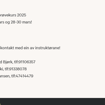
prøvekurs 2025
rs og 28-30 mars!
 kontakt med ein av instruktørane!
 Bjørk, tlf:91106357
i, tlf:91338078
nsen, tlf:47414479