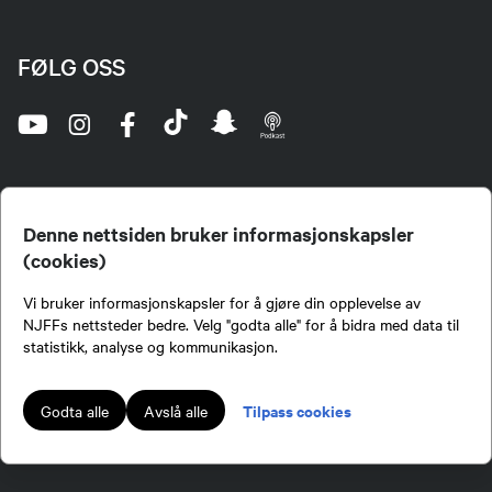
FØLG OSS
Denne nettsiden bruker informasjonskapsler
(cookies)
Norges Jeger- og Fiskerforbund (NJFF) er landets eneste landsdekkende organisasjon for
Vi bruker informasjonskapsler for å gjøre din opplevelse av
jegere og sportsfiskere og et av de viktigste miljøene for formidling av kunnskap om jakt og
fiske i Norge. Vi er en partipolitisk nøytral organisasjon, men har et sterkt jakt-, fiske-, og
NJFFs nettsteder bedre. Velg "godta alle" for å bidra med data til
naturpolitisk engasjement i mange saker.
statistikk, analyse og kommunikasjon.
Norges Jeger- og Fiskerforbund benytter informasjonskapsler på nettsiden.
Lokalforeninger tilsluttet Norges Jeger- og Fiskerforbund har ansvar for innhold de
Tilpass cookies
Godta alle
Avslå alle
publiserer på njff.no.