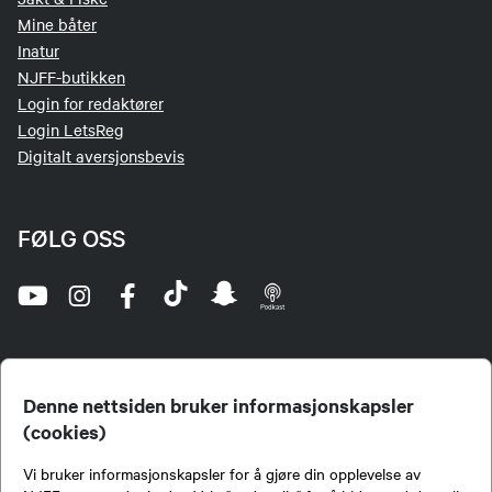
Mine båter
Inatur
NJFF-butikken
Login for redaktører
Login LetsReg
Digitalt aversjonsbevis
FØLG OSS
Denne nettsiden bruker informasjonskapsler
(cookies)
Norges Jeger- og Fiskerforbund (NJFF) er landets eneste landsdekkende organisasjon for
Vi bruker informasjonskapsler for å gjøre din opplevelse av
jegere og sportsfiskere og et av de viktigste miljøene for formidling av kunnskap om jakt og
fiske i Norge. Vi er en partipolitisk nøytral organisasjon, men har et sterkt jakt-, fiske-, og