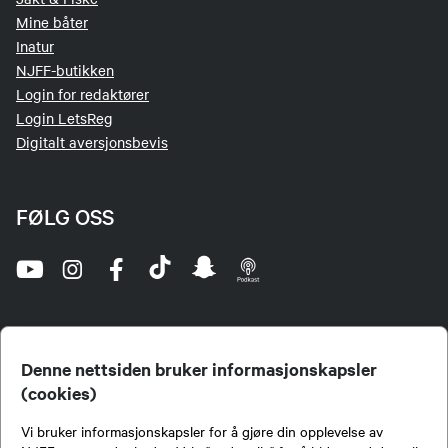
Mine båter
Inatur
NJFF-butikken
Login for redaktører
Login LetsReg
Digitalt aversjonsbevis
FØLG OSS
Denne nettsiden bruker informasjonskapsler
(cookies)
Norges Jeger- og Fiskerforbund (NJFF) er landets eneste landsdekkende organisasjon for
Vi bruker informasjonskapsler for å gjøre din opplevelse av
jegere og sportsfiskere og et av de viktigste miljøene for formidling av kunnskap om jakt og
fiske i Norge. Vi er en partipolitisk nøytral organisasjon, men har et sterkt jakt-, fiske-, og